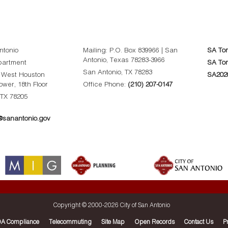
ntonio
Mailing: P.O. Box 839966 | San
SA To
Antonio, Texas 78283-3966
partment
SA Tom
San Antonio, TX 78283
0 West Houston
SA202
Tower, 18th Floor
Office Phone:
(210) 207-0147
 TX 78205
sanantonio.gov
Copyright © 2000-
2026 City of San Antonio
A Compliance
Telecommuting
Site Map
Open Records
Contact Us
P