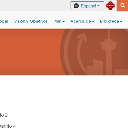
Espanol
ogar
Visión y Objetivos
Plan
Acerca de
Biblioteca
to 2
strito 4